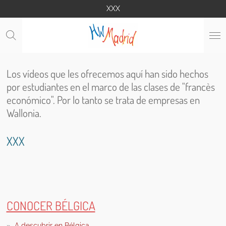
XXX
Ga
direct
naar
de
hoofdinhoud
Los vídeos que les ofrecemos aquí han sido hechos
por estudiantes en el marco de las clases de "francès
económico". Por lo tanto se trata de empresas en
Wallonia.
XXX
CONOCER BÉLGICA
A descubrir en Bélgica