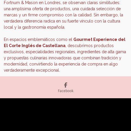
Fortnum & Mason en Londres, se observan claras similitudes:
una amplísima oferta de productos, una cuidada selección de
marcas y un firme compromiso con la calidad. Sin embargo, la
verdadera diferencia radica en su fuerte vínculo con la cultura
local y la gastronomía española.
En espacios emblemáticos como el
Gourmet Experience del
El Corte Inglés de Castellana
, descubrimos productos
exclusivos, especialidades regionales, ingredientes de alta gama
y propuestas culinarias innovadoras que combinan tradición y
modernidad, convirtiendo la experiencia de compra en algo
verdaderamente excepcional.
Estos espacios y todos esos productos sorprendentes, nos
dejaron boquiabiertos.
Facebook