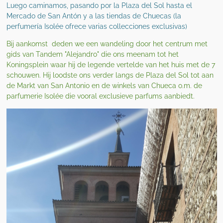
Luego caminamos, pasando por la Plaza del Sol hasta el
Mercado de San Antón y a las tiendas de Chuecas (la
perfumería Isolée ofrece varias collecciones exclusivas)
Bij aankomst deden we een wandeling door het centrum met
gids van Tandem "Alejandro" die ons meenam tot het
Koningsplein waar hij de legende vertelde van het huis met de 7
schouwen. Hij loodste ons verder langs de Plaza del Sol tot aan
de Markt van San Antonio en de winkels van Chueca o.m. de
parfumerie Isolée die vooral exclusieve parfums aanbiedt.