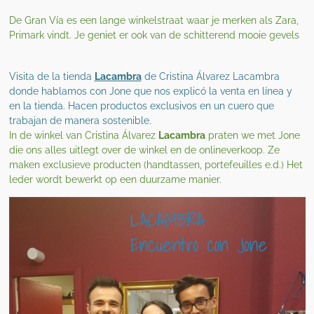
De Gran Vía es een lange winkelstraat waar je merken als Zara,
Primark vindt. Je geniet er ook van de schitterend mooie gevels
Visita de la tienda
Lacambra
de Cristina Álvarez Lacambra
donde hablamos con Jone que nos explicó la venta en línea y
en la tienda. Hacen productos exclusivos en un cuero que
trabajan de manera sostenible.
In de winkel van Cristina Álvarez
Lacambra
praten we met Jone
die ons alles uitlegt over de winkel en de onlineverkoop. Ze
maken exclusieve producten (handtassen, portefeuilles e.d.) Het
leder wordt bewerkt op een duurzame manier.