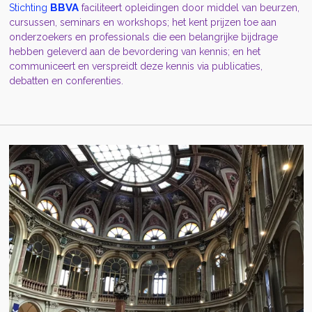
BBVA
Stichting
faciliteert opleidingen door middel van beurzen,
cursussen, seminars en workshops; het kent prijzen toe aan
onderzoekers en professionals die een belangrijke bijdrage
hebben geleverd aan de bevordering van kennis; en het
communiceert en verspreidt deze kennis via publicaties,
debatten en conferenties.