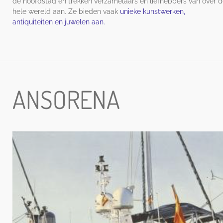
de hoofdstad en trekken verzamelaars en liefhebbers van over 
hele wereld aan. Ze bieden vaak
unieke kunstwerken,
antiquiteiten en juwelen aan.
ANSORENA