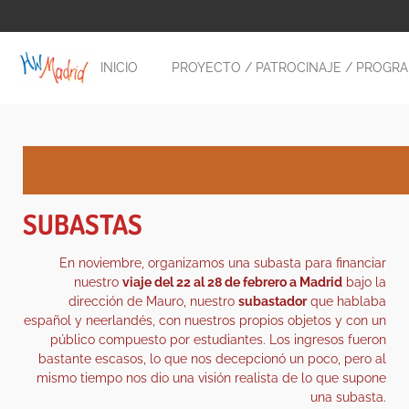
Ga
direct
naar
INICIO
PROYECTO / PATROCINAJE / PROGR
de
hoofdinhoud
SUBASTAS
En noviembre, organizamos una subasta para financiar
nuestro
viaje del 22 al 28 de febrero a Madrid
bajo la
dirección de Mauro, nuestro
subastador
que hablaba
español y neerlandés, con nuestros propios objetos y con un
público compuesto por estudiantes. Los ingresos fueron
bastante escasos, lo que nos decepcionó un poco, pero al
mismo tiempo nos dio una visión realista de lo que supone
una subasta.