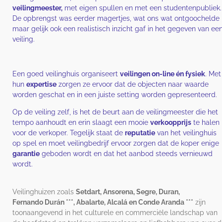
veilingmeester,
met eigen spullen en met een studentenpubliek.
De opbrengst was eerder magertjes, wat ons wat ontgoochelde
maar gelijk ook een realistisch inzicht gaf in het gegeven van ee
veiling.
Een goed veilinghuis organiseert
veilingen on-line én fysiek
. Met
hun
expertise
zorgen ze ervoor dat de objecten naar waarde
worden geschat en in een juiste setting worden gepresenteerd.
Op de veiling zelf, is het de beurt aan de veilingmeester die het
tempo aanhoudt en erin slaagt een mooie
verkoopprijs
te halen
voor de verkoper. Tegelijk staat de
reputatie
van het veilinghuis
op spel en moet veilingbedrijf ervoor zorgen dat de koper enige
garantie
geboden wordt en dat het aanbod steeds vernieuwd
wordt.
Veilinghuizen zoals
Setdart, Ansorena, Segre, Duran,
Fernando
Durán ***, Abalarte, Alcalá en Conde Aranda ***
zijn
toonaangevend in het culturele en commerciële landschap van