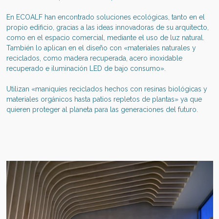
En ECOALF han encontrado soluciones ecológicas, tanto en el
propio edificio, gracias a las ideas innovadoras de su arquitecto,
como en el espacio comercial, mediante el uso de luz natural.
También lo aplican en el diseño con «materiales naturales y
reciclados, como madera recuperada, acero inoxidable
recuperado e iluminación LED de bajo consumo».
Utilizan
«
maniquíes reciclados hechos con resinas biológicas y
materiales orgánicos hasta patios repletos de plantas
»
ya que
quieren proteger al planeta para las generaciones del futuro.