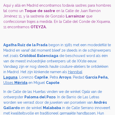
Aquí y allá en Madrid encontramos todavía sastres para hombres
tal como un
Toque
de
sastre
en la Calle de Juan Ramón
Jiménez 11, y la sastrería de Gonzalo
Larrainzar
que
confeccionan trajes a medida.
En la Calle del Conde de Xiquena,
11 encontramos
OTEYZA.
Agatha Ruiz de la Prada
begon in 1981 met een modedéfilé te
Madrid en vanaf dat moment bleef ze steeds in de schijnwerpers
net zoals
Cristóbal Balenciaga
die beschouwd word als één
van de meest invloedrijke ontwerpers uit de XXste eeuw.
Vandaag zijn er nog steeds haute couture-ateliers te ontdekken
in Madrid. Het zijn klnkende namen als
Hannibal
Laguna
,
Lorenzo
Caprile
, Petra
Arroyo
, Piedad
García Peña,
Ulises
Mérida
en Miguel
Capote
.
In de Calle de las Huertas vinden we de winkel Ojalá van de
ontwerpster
Paloma del Pozo
. In de Barrio de Las Letras
worden we verrast door de juwelen van porselein van
Andrés
Gallardo
en de winkel
Malababa
in de Calle Serrano innoveert
met kwaliteitsvolle en traditioneel gemaakte handtassen, Hun