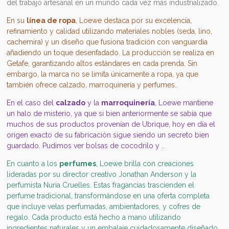
del trabajo artesanal en un mundo cada vez más industrializado.
En su
línea de ropa
, Loewe destaca por su excelencia,
refinamiento y calidad utilizando materiales nobles (seda, lino,
cachemira) y un diseño que fusiona tradición con vanguardia
añadiendo un toque desenfadado. La producción se realiza en
Getafe, garantizando altos estándares en cada prenda. Sin
embargo, la marca no se limita únicamente a ropa, ya que
también ofrece calzado, marroquinería y perfumes..
En el caso del
calzado
y la
marroquinería
, Loewe mantiene
un halo de misterio, ya que si bien anteriormente se sabía que
muchos de sus productos provenían de Ubrique, hoy en día el
origen exacto de su fabricación sigue siendo un secreto bien
guardado. Pudimos ver bolsas de cocodrilo y ..
En cuanto a los
perfumes
, Loewe brilla con creaciones
lideradas por su director creativo Jonathan Anderson y la
perfumista Nuria Cruelles. Estas fragancias trascienden el
perfume tradicional, transformándose en una oferta completa
que incluye velas perfumadas, ambientadores, y cofres de
regalo. Cada producto está hecho a mano utilizando
ingredientes naturales y un embalaje cuidadosamente diseñado.