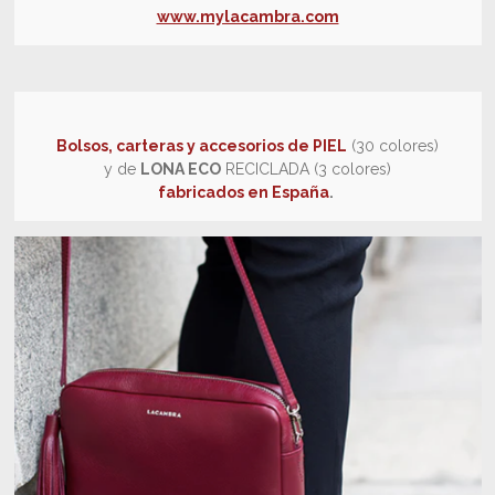
www.mylacambra.com
Bolsos, carteras y accesorios de PIEL
(30 colores)
y de
LONA ECO
RECICLADA (3 colores)
fabricados en España
.