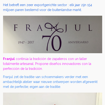
Het betreft een zeer exportgerichte sector : elk jaar zijn 154
miljoen paren bestemd voor de buitenlandse markt.
Franjul
continúa la tradición de zapateros con un taller
totalmente artesanal. Propone diseños innovadores con la
perfección de la tradición.
Franjul zet de traditie van schoenmakers verder met een
ambachtelijk atelier waar nieuwe ontwerpen worden afgewerkt
met de perfectie; eigen aan de traditie.