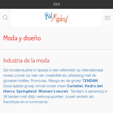
XXX
Ga
direct
naar
de
hoofdinhoud
Moda y diseño
Industria de la moda
De modeindustrie in Spanje is een referentie op internationaal
niveau zowel op vlak van creativiteit als uitstraling met de
groepen Inditex, Pronovias, Mango en de groep
TENDAM
.
Deze laatste groep omvat onder meer
Cortefiel
,
Pedro del
Hierro
,
Springfield
,
Women's secret.
Tendam is aanwezig in
78 landen met 1850 verkoopspunten, zowel winkels als
franchises en e-commerce..