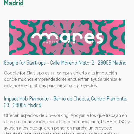
Madrid
Google for Start-ups
-
Calle Moreno Nieto, 2 28005 Madrid
Google for Start-ups es un
campus abierto a la innovación
donde muchos emprendedores encuentran ayuda técnica e
instalaciones gratuitas para iniciar sus proyectos.
Impact Hub Piamonte - Barrio de Chueca, Centro Piamonte,
23 28004 Madrid
Ofrecen espacios de Co-working. Apoyan a los que trabajan en
el área de innovación, marketing o comunicación, RRHH o RSC, y
ayudan a los que quieren poner en marcha un proyecto