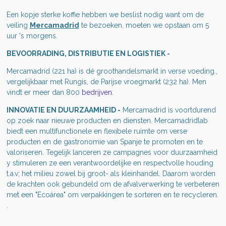
Een kopje sterke koffie hebben we beslist nodig want om de
veiling
Mercamadrid
te bezoeken, moeten we opstaan om 5
uur 's morgens.
BEVOORRADING, DISTRIBUTIE EN LOGISTIEK -
Mercamadrid (221 ha) is dé groothandelsmarkt in verse voeding.,
vergelijkbaar met Rungis, de Parijse vroegmarkt (
232 ha
). Men
vindt er meer dan 800
bedrijven.
INNOVATIE EN DUURZAAMHEID
-
Mercamadrid is voortdurend
op zoek naar nieuwe
producten en diensten. Mercamadridlab
biedt een multifunctionele en flexibele ruimte om verse
producten en de gastronomie van Spanje te promoten en te
valoriseren. Tegelijk lanceren ze campagnes voor duurzaamheid
y stimuleren ze een verantwoordelijke en respectvolle houding
t.a.v; het milieu zowel bij groot- als kleinhandel. Daarom worden
de krachten ook gebundeld om de afvalverwerking te verbeteren
met een "Ecoárea" om verpakkingen te sorteren en te recycleren.
.