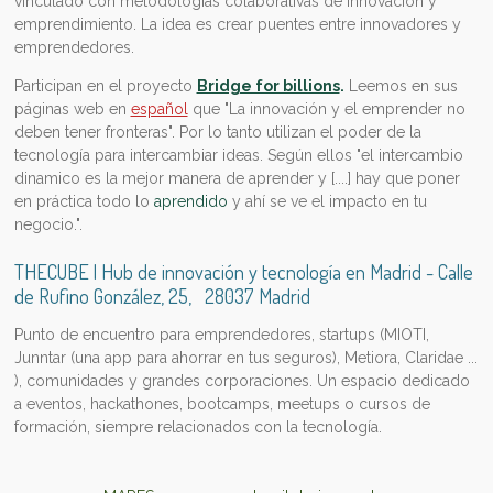
vinculado con metodologías colaborativas de innovación y
emprendimiento. La idea es crear puentes entre innovadores y
emprendedores.
Participan en el proyecto
Bridge for billions
.
Leemos en sus
páginas web en
español
que "La innovación y el emprender no
deben tener fronteras". Por lo tanto utilizan el poder de la
tecnología para intercambiar ideas. Según ellos "el intercambio
dinamico es la mejor manera de aprender y [....] h
ay que poner
en práctica todo lo
aprendido
y ahí se ve el impacto en tu
negocio.".
THECUBE | Hub de innovación y tecnología en Madrid
-
Calle
de Rufino González, 25, 28037 Madrid
Punto de encuentro para emprendedores, startups (MIOTI,
Junntar (una app para ahorrar en tus seguros), Metiora, Claridae ...
), comunidades y grandes corporaciones. Un espacio dedicado
a eventos, hackathones, bootcamps, meetups o cursos de
formación, siempre relacionados con la tecnología.