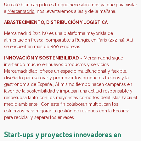
Un café bien cargado es lo que necesitaremos ya que para visitar
a
Mercamadrid
, nos levantaremos a las 5 de la mañana.
ABASTECIMIENTO, DISTRIBUCIÓN Y LOGÍSTICA
Mercamadrid (221 ha) es una plataforma mayorista de
alimentación fresca, comparable a Rungis, en París (232 ha). Allí
se encuentran más de 800 empresas.
INNOVACIÓN Y SOSTENIBILIDAD -
Mercamadrid sigue
invirtiendo mucho en nuevos
productos y servicios.
M
ercamadrid
lab
, ofrece un espacio multifuncional y flexible,
diseñado para valorar y promover los productos frescos y la
gastronomía de España.
, Al mismo tiempo hacen campañas en
favor de la sostenibilidad y impulsan una actitud responsable y
respetuosa tanto con los mayoristas como los detallistas hacia el
medio ambiente.
Con este fin colaboran multiplican los
esfuerzos para mejorar la gestión de residuos con la
Ecoárea
para
reciclar y separar.los envases.
Start-ups y proyectos innovadores en