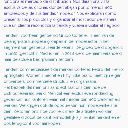
funciona el mercado de distribución. Nos darán una visita
exclusiva de las oficinas donde trabajan por lo menos 800
empleados y de sus tiendas “modelo”. Nos explicarán como
presentar los productos y organizar el mostrador de manera
que un cliente reconozca la tienda y vuelva a visitar el negocio.
Tendam, voorheen genoemd Grupo Cortefiel, is één van de
belangrijkste Europese groepen in de modesector in het
segment van gespecialiseerde ketens. De groep werd opgericht
in 1880 (gesticht in Madrid) en in 2018 werd de naam veranderd
naar de actuele bedrijfsnaam Tendam.
Tendam commercialiseert de merken Cortefiel, Pedro del Hierro,
Springfield, Women's Secret en Fifty. Elke brand heeft zijn eigen
ontwerpers, commerciële structuur en organisatie.
Het bezoek dat men ons aanbiedt, laat ons zien hoe de
distributiewereld werkt. Men zal een exclusieve rondleiding
geven van hun kantoren waar niet minder dan 800 werknemers
werken. We krijgen ook de opbouw van hun modelwinkels te
zien. Ze tonen ons. hoe voor elk merk de artikelen worden
geëtaleerd zodat de klant onmiddellijk zijn winkel herkent en er
ook terugkomt voor aankopen.