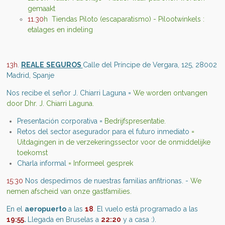
gemaakt
11.30
h Tiendas Piloto (escaparatismo) - Pilootwinkels :
etalages en indeling
13h
.
REALE
SEGUROS
Calle del Príncipe de Vergara, 125, 28002
Madrid, Spanje
Nos recibe el señor J. Chiarri Laguna =
We worden ontvangen
door Dhr. J. Chiarri Laguna.
Presentación corporativa =
Bedrijfspresentatie.
Retos del sector asegurador para el futuro inmediato
=
Uitdagingen in de verzekeringssector voor de onmiddelijke
toekomst
Charla informal
= Informeel gesprek
15:30
Nos despedimos de nuestras familias anfitrionas. -
We
nemen afscheid van onze gastfamilies.
En el
aeropuerto
a las
18
. El vuelo está programado a las
19:55
.
Llegada en Bruselas a
22:20
y a casa :).