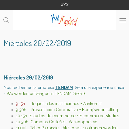
XXX
Ga
direct
naar
de
hoofdinhoud
Miércoles 20/02/2019
Miércoles 20/02/2019
Nos reciben en la empresa
TENDAM
. Será una experiencia única.
-
We worden ontvangen in TENDAM (Retail).
9.15h
Llegada a las instalaciones = Aankomst
9.30h Presentación Corporativo = Bedrijfsvoorstelling
10.15h Estudios de ecommerce = E-commerce-studies
10.30h Compras Cortefiel - Aankoopbeleid
11.00h Taller Patronaje - Atelier waar patronen worden