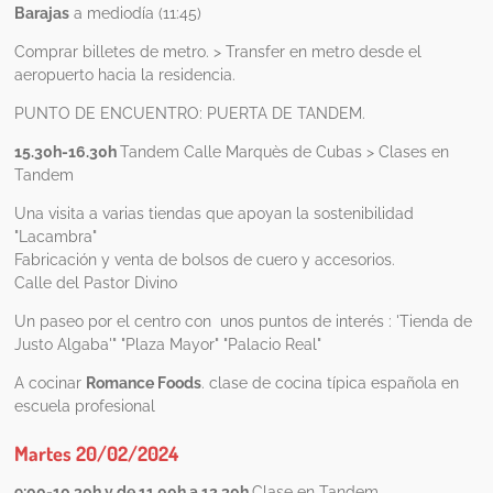
Barajas
a mediodía (11:45)
Comprar billetes de metro. > Transfer en metro desde el
aeropuerto hacia la residencia.
PUNTO DE ENCUENTRO: PUERTA DE TANDEM.
15.30h-16.30h
Tandem Calle Marquès de Cubas > Clases en
Tandem
Una visita a varias tiendas que apoyan la sostenibilidad
"Lacambra"
Fabricación y venta de bolsos de cuero y accesorios.
Calle del Pastor Divino
Un paseo por el centro con unos puntos de interés :
'Tienda de
Justo Algaba'" "Plaza Mayor" "Palacio Real"
A cocinar
Romance Foods
. clase de cocina típica española en
escuela profesional
Martes 20/02/2024
9:00-10.30h y de 11.00h a 12.30h
Clase en Tandem