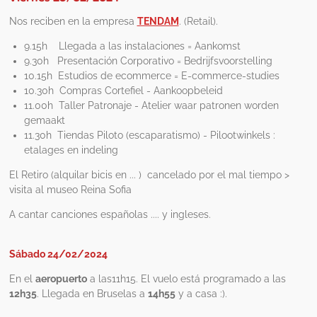
Nos reciben en la empresa
TENDAM
. (Retail).
9.15h Llegada a las instalaciones = Aankomst
9.30h Presentación Corporativo = Bedrijfsvoorstelling
10.15h Estudios de ecommerce = E-commerce-studies
10.30h Compras Cortefiel - Aankoopbeleid
11.00h Taller Patronaje - Atelier waar patronen worden
gemaakt
11.30h Tiendas Piloto (escaparatismo) - Pilootwinkels :
etalages en indeling
El Retiro (alquilar bicis en ... ) cancelado por el mal tiempo >
visita al museo Reina Sofia
A cantar canciones españolas .... y ingleses.
Sábado 24/02/2024
En el
aeropuerto
a las11h15. El vuelo está programado a las
12h35
. Llegada en Bruselas a
14h55
y a casa :).