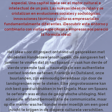
especial. Una capital suele ser el motor cultural e
intelectual de un país. Las nuevas ideas circulan y se
cristalizan en evoluciones sociales y sociológicas,
innovaciones técnicas y culturas empresariales
fundamentalmente diferentes. ¡Descubrir este entorno y
combinarlo con visitas específicas a empresas nos pareció
la fórmula ideal!
Het idee voor dit project ontstond uit gesprekken met
studenten Handelswetenschappen, die aangaven het
jammer te vinden dat zij het Spaans — vaak hun derde of
vierde vreemde taal — nauwelijks in een authentieke
context konden oefenen. Frankrijk en Duitsland, onze
buurlanden, zijn eenvoudig bereikbaar zijn door de
landsgrenzen over te steken. Elke jongvolwassene kan
zich best goed uitdrukken in het Engels. Maar om Spaans
te oefenen was er dus de geografische uitdaging.
Niet
alleen de afstand bemoeilijkte de communicatie, maar
op die manier was het zonder meer moeilijk om een goed
inzicht te krijgen in de diepere culturele verschillen.