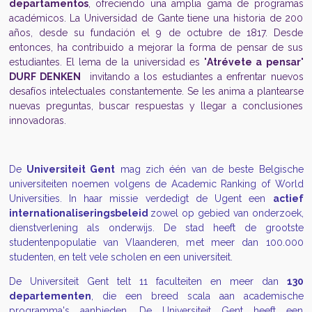
departamentos
, ofreciendo una amplia gama de programas
académicos. La Universidad de Gante tiene una historia de 200
años, desde su fundación el 9 de octubre de 1817. Desde
entonces, ha contribuido a mejorar la forma de pensar de sus
estudiantes.
El lema de la universidad es "
Atrévete a pensar
"
DURF DENKEN
invitando a los estudiantes a enfrentar nuevos
desafíos intelectuales constantemente. Se les anima a plantearse
nuevas preguntas, buscar respuestas y llegar a conclusiones
innovadoras.
De
Universiteit Gent
mag zich één van de beste Belgische
universiteiten noemen volgens de Academic Ranking of World
Universities. In haar missie verdedigt de Ugent een
actief
internationalisering
sbeleid
zowel op gebied van onderzoek,
dienstverlening als onderwijs. De stad heeft de grootste
studentenpopulatie van Vlaanderen, met meer dan 100.000
studenten, en telt vele scholen en een universiteit.
De Universiteit Gent telt 11 faculteiten en meer dan
130
departementen
, die een breed scala aan academische
programma's aanbieden. De Universiteit Gent heeft een