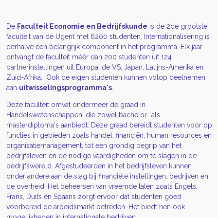
De
Faculteit Economie en Bedrijfskunde
is de 2de grootste
faculteit van de Ugent met 6200 studenten. Internationalisering is
derhalve éen belangrijk component in het programma. Elk jaar
ontvangt de faculteit méér dan 200 studenten uit 124
partnerinstellingen uit Europa, de VS, Japan, Latijns-Amerika en
Zuid-Afrika. Ook de eigen studenten kunnen volop deelnemen
aan
uitwisselingsprogramma's
.
Deze faculteit omvat ondermeer de graad in
Handelswetenschappen, die zowel bachelor- als
masterdiploma's aanbiedt. Deze graad bereidt studenten voor op
functies in gebieden zoals handel, financiën, human resources en
organisatiemanagement, tot een grondig begrip van het
bedrijfsleven en de nodige vaardigheden om te slagen in de
bedrijfswereld. Afgestudeerden in het bedrijfsleven kunnen
onder andere aan de slag bij financiële instellingen, bedrijven en
de overheid. Het beheersen van vreemde talen zoals Engels,
Frans, Duits en Spaans zorgt ervoor dat studenten goed
voorbereid de arbeidsmarkt betreden. Het biedt hen ook
mogelijkheden in internationale bedrijven.