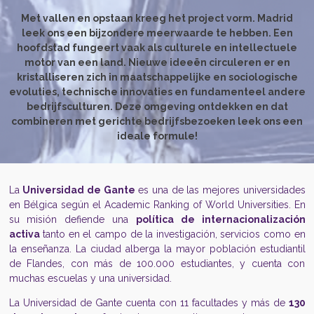
Met vallen en opstaan kreeg het project vorm. Madrid
leek ons een bijzondere meerwaarde te hebben. Een
hoofdstad fungeert vaak als culturele en intellectuele
motor van een land. Nieuwe ideeën circuleren er en
kristalliseren zich in maatschappelijke en sociologische
evoluties, technische innovaties en fundamenteel andere
bedrijfsculturen. Deze omgeving ontdekken en dat
combineren met gerichte bedrijfsbezoeken leek ons een
ideale formule!
La
Universidad de Gante
es una de las mejores universidades
en Bélgica según el Academic Ranking of World Universities. En
su misión defiende una
política de internacionalización
activa
tanto en el campo de la investigación, servicios como en
la enseñanza.
La ciudad alberga la mayor población estudiantil
de Flandes, con más de 100.000 estudiantes, y cuenta con
muchas escuelas y una universidad.
La Universidad de Gante cuenta con 11 facultades y más de
130