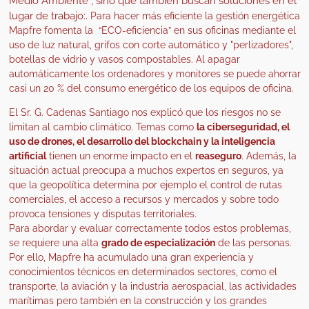
Medio Ambiente”, sino que también buscan soluciones en el
lugar de trabajo:.
Para hacer más eficiente la gestión energética
Mapfre fomenta la “ECO-eficiencia” en sus oficinas mediante el
uso de luz natural, grifos con corte automático y "perlizadores",
botellas de vidrio y vasos compostables. Al apagar
automáticamente los ordenadores y monitores se puede ahorrar
casi un 20 % del consumo energético de los equipos de oficina.
El Sr. G. Cadenas Santiago nos explicó que los riesgos no se
limitan al cambio climático. Temas como
la ciberseguridad, el
uso de drones, el desarrollo del blockchain y la inteligencia
artificial
tienen un enorme impacto en el
reaseguro
. Además, la
situación actual preocupa a muchos expertos en seguros, ya
que la geopolítica determina por ejemplo el control de rutas
comerciales, el acceso a recursos y mercados y sobre todo
provoca tensiones y disputas territoriales.
Para abordar y evaluar correctamente todos estos problemas,
se requiere una a
lta
grado de especialización
de las personas.
Por ello, Mapfre ha acumulado una gran experiencia y
conocimientos técnicos en determinados sectores, como el
transporte, la aviación y la industria aerospacial, las actividades
marítimas pero también en la construcción y los grandes