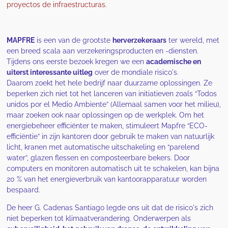
proyectos de
infraestructuras.
MAPFRE
is een van de grootste
herverzekeraars
ter wereld, met
een breed scala aan verzekeringsproducten en -diensten.
Tijdens ons eerste bezoek kregen we een
academische en
uiterst interessante uitleg
over de mondiale risico's.
Daarom zoekt het hele bedrijf naar duurzame oplossingen. Ze
beperken zich niet tot het lanceren van initiatieven zoals “Todos
unidos por el Medio Ambiente” (Allemaal samen voor het milieu),
maar zoeken ook naar oplossingen op de werkplek. Om het
energiebeheer efficiënter te maken, stimuleert Mapfre “ECO-
efficiëntie” in zijn kantoren door gebruik te maken van natuurlijk
licht, kranen met automatische uitschakeling en “parelend
water”, glazen flessen en composteerbare bekers. Door
computers en monitoren automatisch uit te schakelen, kan bijna
20 % van het energieverbruik van kantoorapparatuur worden
bespaard.
De heer G. Cadenas Santiago legde ons uit dat de risico's zich
niet beperken tot klimaatverandering. Onderwerpen als