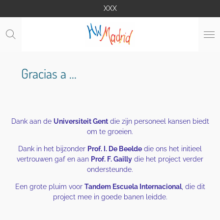
XXX
Ga
direct
naar
de
hoofdinhoud
Gracias a ...
Dank aan de
Universiteit Gent
die zijn personeel kansen biedt
om te groeien.
Dank in het bijzonder
Prof. I. De Beelde
die ons het initieel
vertrouwen gaf en aan
Prof. F. Gailly
die het project verder
ondersteunde.
Een grote pluim voor
Tandem Escuela Internacional
, die dit
project mee in goede banen leidde.